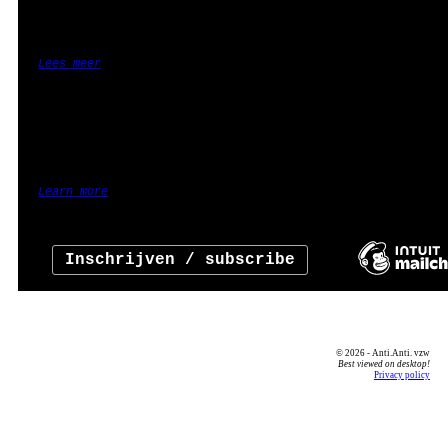
We gebruiken Mailchimp als ons nieuwsbrief- en e-mailsyste
hieronder te klikken om je in te schrijven, ga je ermee ak
je gegevens worden overgedragen aan Mailchimp voor verwerk
Lees meer
over de privacyregels van Mailchimp.
<EN> You can unsubscribe at any time by clicking the link 
footer of our emails.
We use Mailchimp as our newsletter and mailing platform. B
below to subscribe, you acknowledge that your information 
transferred to Mailchimp for processing.
Learn more
about Mailchimp's privacy practices.
© 2026 - Anti.Anti. vzw
Best viewed on desktop!
Privacy policy