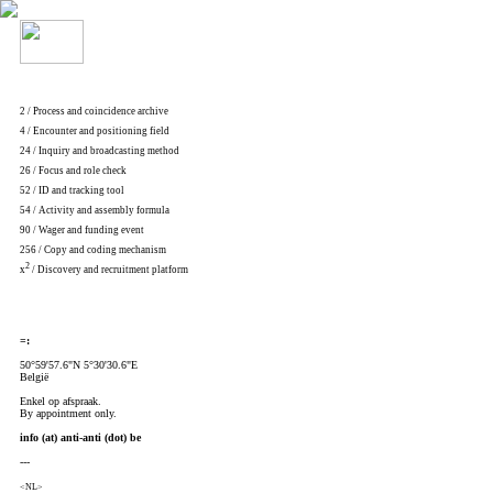
2 / Process and coincidence archive
4 / Encounter and positioning field
24 / Inquiry and broadcasting method
26 / Focus and role check
52 / ID and tracking tool
54 / Activity and assembly formula
90 / Wager and funding event
256 / Copy and coding mechanism
2
x
/ Discovery and recruitment platform
=:
50°59'57.6"N 5°30'30.6"E
België
Enkel op afspraak.
By appointment only.
info (at) anti-anti (dot) be
---
<NL>